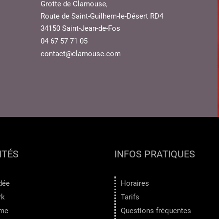
Grotte de Clamouse,
Route de Saint-Guilhem-le-Désert RD4
34150 Saint-Jean-de-Fos
04 67 57 71 05
contact@clamouse.com
ITÉS
INFOS PRATIQUES
idée
Horaires
rk
Tarifs
ame
Questions fréquentes