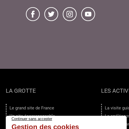
LA GROTTE
LES ACTIV
Le grand site de France
La visite gu
Un site écoresponsable
Le spéléopa
Les services
L'Escape G