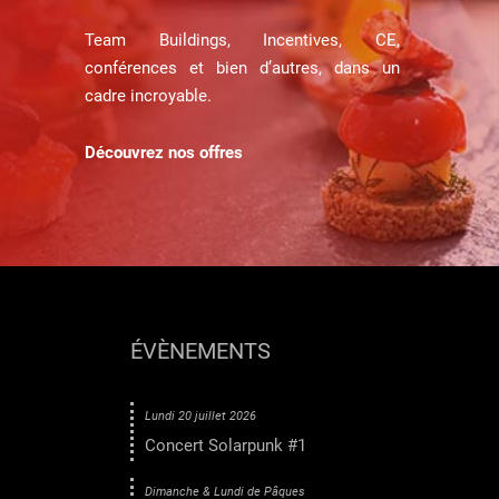
Team Buildings, Incentives, CE,
conférences et bien d’autres, dans un
cadre incroyable.
Découvrez nos offres
ÉVÈNEMENTS
Lundi 20 juillet 2026
Concert Solarpunk #1
Dimanche & Lundi de Pâques