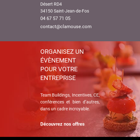
Désert RD4
34150 Saint-Jean-de-Fos
04 67 57 71 05
contact@clamouse.com
ORGANISEZ UN
ÉVÈNEMENT
POUR VOTRE
ENTREPRISE
Team Buildings, Incentives, CE,
conférences et bien d’autres,
dans un cadre incroyable.
Découvrez nos offres