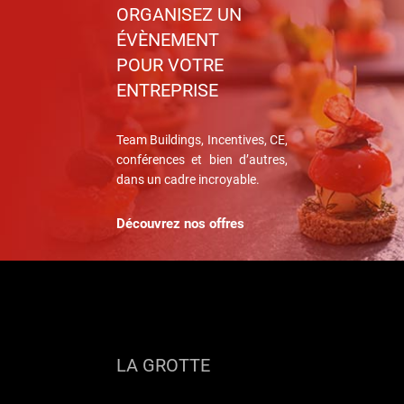
ORGANISEZ UN
ÉVÈNEMENT
POUR VOTRE
ENTREPRISE
Team Buildings, Incentives, CE,
conférences et bien d’autres,
dans un cadre incroyable.
Découvrez nos offres
LA GROTTE