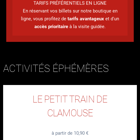
TARIFS PRÉFÉRENTIELS EN LIGNE
En réservant vos billets sur notre boutique en
ligne, vous profitez de
tarifs avantageux
et d'un
accès prioritaire
à la visite guidée.
ACTIVITÉS ÉPHÉMÈRES
LE PETIT TRAIN DE
CLAMOUSE
à partir de 10,90 €