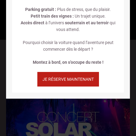
Parking gratuit :
Plus de stress, que du plaisir.
Petit train des vignes :
Un trajet unique.
Accès direct
à l’univers
souterrain et au terroir
qui
vous attend.
Pourquoi choisir la voiture quand l’aventure peut
commencer dès le départ ?
ÉVÈNEMENTS
Montez à bord, on s’occupe du reste !
JE RÉSERVE MAINTENANT