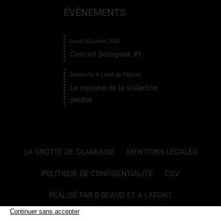
ÉVÈNEMENTS
Lundi 20 juillet 2026
Concert Solarpunk #1
Dimanche & Lundi de Pâques
Le mystère de la stalactite
perdue
LA GROTTE DE CLAMOUSE
MENTIONS LÉGALES
POLITIQUE DE CONFIDENTIALITÉ
CGV
RÉALISÉ PAR D.BEAUD ET A.LAFONT