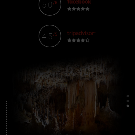
5,0
/5
4,5
/5