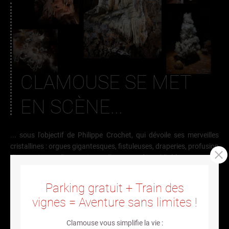
CLAMOUSE SE MET
EN SCÈNE...
... sous l'objectif de Philippe Crochet, qui dévoile ses merveilles
cristallines : orgues gigantesques, fistuleuses, draperies, profusion
d'aragonites et d'excentriques d'une pureté inoubliable !
Parking gratuit + Train des
VOIR LES PHOTOS
vignes = Aventure sans limites !
Clamouse vous simplifie la vie :