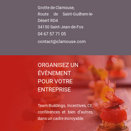
Grotte de Clamouse,
Route de Saint-Guilhem-le-
Désert RD4
34150 Saint-Jean-de-Fos
04 67 57 71 05
contact@clamouse.com
ORGANISEZ UN
ÉVÈNEMENT
POUR VOTRE
ENTREPRISE
Team Buildings, Incentives, CE,
conférences et bien d’autres,
dans un cadre incroyable.