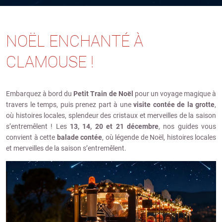
NOËL ENCHANTÉ À
CLAMOUSE !
Embarquez à bord du
Petit Train de Noël
pour un voyage magique à
travers le temps, puis prenez part à une
visite contée de la grotte
,
où histoires locales, splendeur des cristaux et merveilles de la saison
s’entremêlent ! Les
13, 14, 20 et 21 décembre
, nos guides vous
convient à cette
balade contée
, où légende de Noël, histoires locales
et merveilles de la saison s’entremêlent.