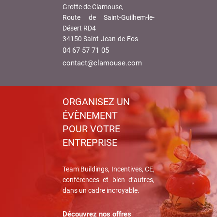
Grotte de Clamouse,
Route de Saint-Guilhem-le-
Désert RD4
34150 Saint-Jean-de-Fos
04 67 57 71 05
contact@clamouse.com
ORGANISEZ UN
ÉVÈNEMENT
POUR VOTRE
ENTREPRISE
Team Buildings, Incentives, CE,
conférences et bien d’autres,
dans un cadre incroyable.
Découvrez nos offres